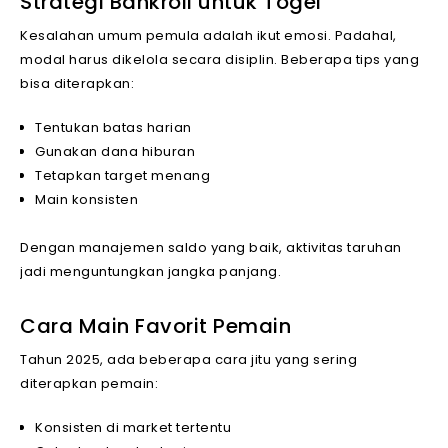
Strategi Bankroll untuk Togel
Kesalahan umum pemula adalah ikut emosi. Padahal,
modal harus dikelola secara disiplin. Beberapa tips yang
bisa diterapkan:
Tentukan batas harian
Gunakan dana hiburan
Tetapkan target menang
Main konsisten
Dengan manajemen saldo yang baik, aktivitas taruhan
jadi menguntungkan jangka panjang.
Cara Main Favorit Pemain
Tahun 2025, ada beberapa cara jitu yang sering
diterapkan pemain:
Konsisten di market tertentu