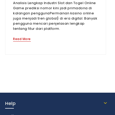
Analisis Lengkap Industri Slot dan Togel Online
Game prediksi nomor kini jadi primadona di
kalangan penggunaPermainan kasino online
juga menjadi tren global} di era digital. Banyak
pengguna mencari penjelasan lengkap
tentang fitur dari platform.
Read More
Help