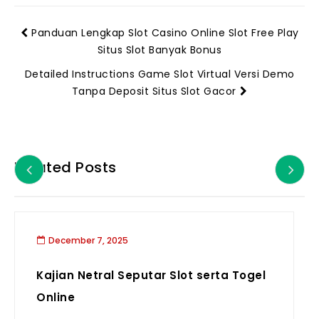
Panduan Lengkap Slot Casino Online Slot Free Play
Situs Slot Banyak Bonus
Detailed Instructions Game Slot Virtual Versi Demo
Tanpa Deposit Situs Slot Gacor
Related Posts
December 7, 2025
Kajian Netral Seputar Slot serta Togel
Online