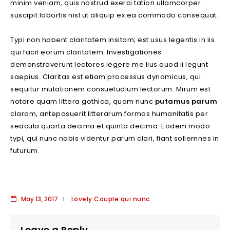
minim veniam, quis nostrud exerci tation ullamcorper
suscipit lobortis nisl ut aliquip ex ea commodo consequat.
Typi non habent claritatem insitam; est usus legentis in iis
qui facit eorum claritatem. Investigationes
demonstraverunt lectores legere me lius quod ii legunt
saepius. Claritas est etiam processus dynamicus, qui
sequitur mutationem consuetudium lectorum. Mirum est
notare quam littera gothica, quam nunc
putamus parum
claram, anteposuerit litterarum formas humanitatis per
seacula quarta decima et quinta decima. Eodem modo
typi, qui nunc nobis videntur parum clari, fiant sollemnes in
futurum.
May 13, 2017
Lovely Couple qui nunc
Leave a Reply