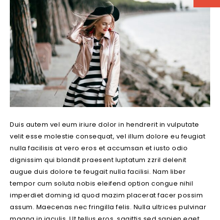
Duis autem vel eum iriure dolor in hendrerit in vulputate
velit esse molestie consequat, vel illum dolore eu feugiat
nulla facilisis at vero eros et accumsan et iusto odio
dignissim qui blandit praesent luptatum zzril delenit
augue duis dolore te feugait nulla facilisi. Nam liber
tempor cum soluta nobis eleifend option congue nihil
imperdiet doming id quod mazim placerat facer possim
assum. Maecenas nec fringilla felis. Nulla ultrices pulvinar
magna in iaculis. Ut tellus eros, sagittis sed sapien eget,