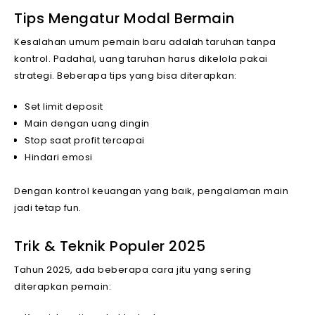
Tips Mengatur Modal Bermain
Kesalahan umum pemain baru adalah taruhan tanpa
kontrol. Padahal, uang taruhan harus dikelola pakai
strategi. Beberapa tips yang bisa diterapkan:
Set limit deposit
Main dengan uang dingin
Stop saat profit tercapai
Hindari emosi
Dengan kontrol keuangan yang baik, pengalaman main
jadi tetap fun.
Trik & Teknik Populer 2025
Tahun 2025, ada beberapa cara jitu yang sering
diterapkan pemain: