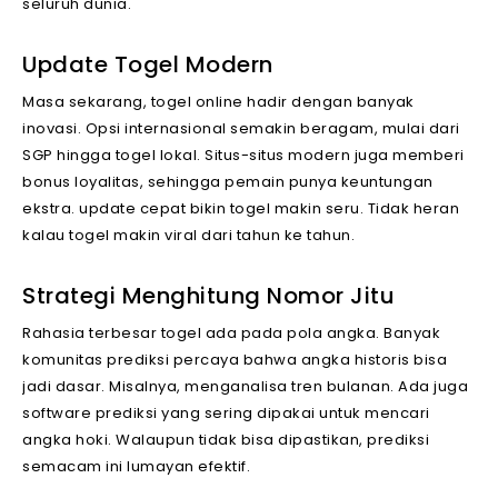
seluruh dunia.
Update Togel Modern
Masa sekarang, togel online hadir dengan banyak
inovasi. Opsi internasional semakin beragam, mulai dari
SGP hingga togel lokal. Situs-situs modern juga memberi
bonus loyalitas, sehingga pemain punya keuntungan
ekstra. update cepat bikin togel makin seru. Tidak heran
kalau togel makin viral dari tahun ke tahun.
Strategi Menghitung Nomor Jitu
Rahasia terbesar togel ada pada pola angka. Banyak
komunitas prediksi percaya bahwa angka historis bisa
jadi dasar. Misalnya, menganalisa tren bulanan. Ada juga
software prediksi yang sering dipakai untuk mencari
angka hoki. Walaupun tidak bisa dipastikan, prediksi
semacam ini lumayan efektif.